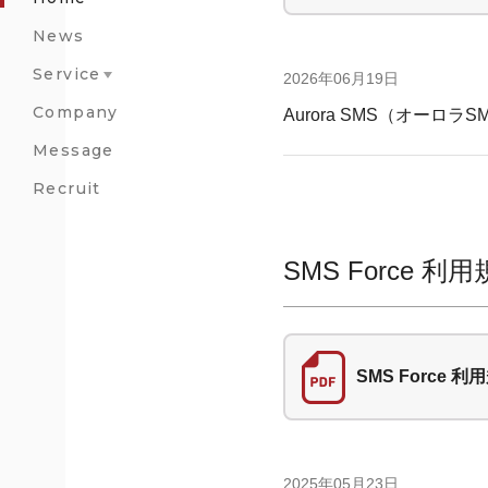
News
Service
2026年06月19日
Company
Aurora SMS（オーロ
Message
Recruit
SMS Force 利
SMS Force
2025年05月23日