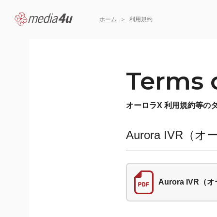
ホーム
利用規約
Terms o
オーロラX 利用規約等の
Aurora IVR（
Aurora IVR