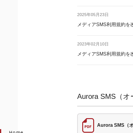
2025年05月23日
メディアSMS利用規約を
2023年02月10日
メディアSMS利用規約を
Aurora SM
Aurora S
Home