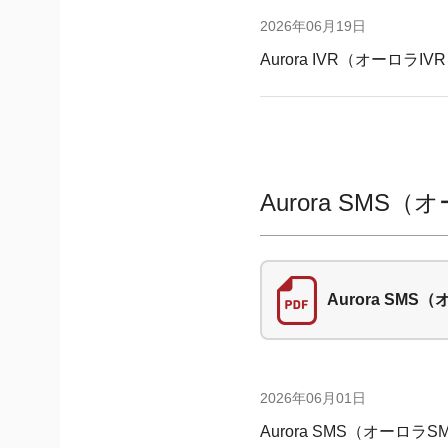
2026年06月19日
Aurora IVR（オーロラI
Aurora SMS
Aurora SM
2026年06月01日
Aurora SMS（オーロ