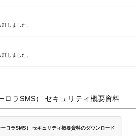
改訂しました。
改訂しました。
S（オーロラSMS） セキュリティ概要資料
MS（オーロラSMS） セキュリティ概要資料のダウンロード