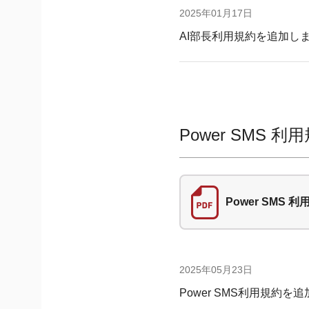
2025年01月17日
AI部長利用規約を追加し
Power SMS 利
Power SMS
2025年05月23日
Power SMS利用規約を