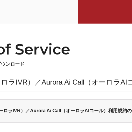
f Service
ダウンロード
オーロラIVR）／Aurora Ai Call（オーロ
（オーロラIVR）／Aurora Ai Call（オーロラAIコール）利用