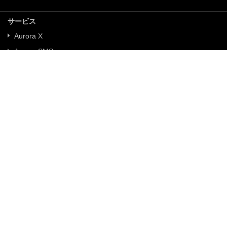
サービス
Aurora X
Aurora SMS
Aurora IVR
ニュース
ニュース一覧
採用情報
募集概要
お問合せ
お問合せフォーム
その他の情報
利用規約