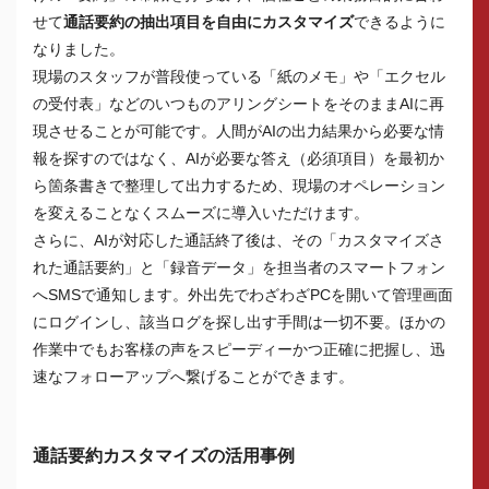
せて
通話要約の抽出項目を自由にカスタマイズ
できるように
なりました。
現場のスタッフが普段使っている「紙のメモ」や「エクセル
の受付表」などのいつものアリングシートをそのままAIに再
現させることが可能です。人間がAIの出力結果から必要な情
報を探すのではなく、AIが必要な答え（必須項目）を最初か
ら箇条書きで整理して出力するため、現場のオペレーション
を変えることなくスムーズに導入いただけます。
さらに、AIが対応した通話終了後は、その「カスタマイズさ
れた通話要約」と「録音データ」を担当者のスマートフォン
へSMSで通知します。外出先でわざわざPCを開いて管理画面
にログインし、該当ログを探し出す手間は一切不要。ほかの
作業中でもお客様の声をスピーディーかつ正確に把握し、迅
速なフォローアップへ繋げることができます。
通話要約カスタマイズの活用事例