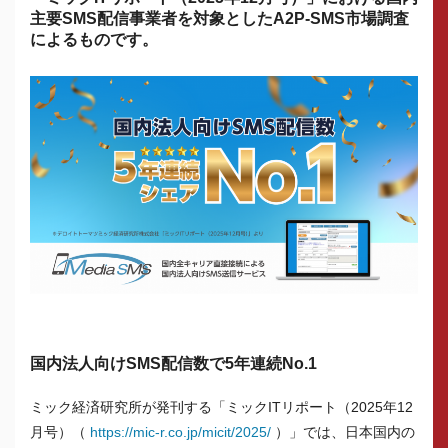
主要SMS配信事業者を対象としたA2P-SMS市場調査
によるものです。
国内法人向けSMS配信数で5年連続No.1
ミック経済研究所が発刊する「ミックITリポート（2025年12
月号）（
https://mic-r.co.jp/micit/2025/
）」では、日本国内の